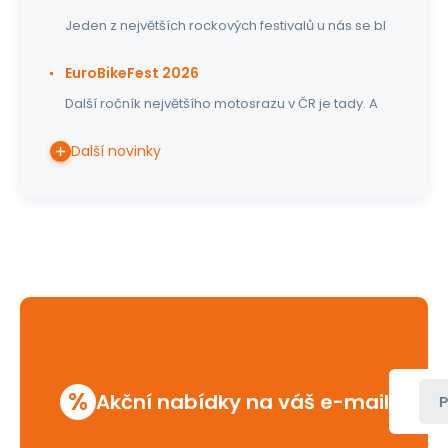
Jeden z největších rockových festivalů u nás se bl
EuroBikeFest 2026
Další ročník největšího motosrazu v ČR je tady. A
Další novinky
%
Akční nabídky na váš e-mail
P