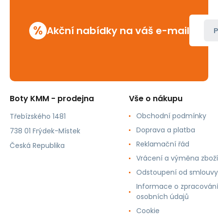
%
Akční nabídky na váš e-mail
P
Boty KMM - prodejna
Vše o nákupu
Obchodní podmínky
Třebízského 1481
Doprava a platba
738 01 Frýdek-Místek
Reklamační řád
Česká Republika
Vrácení a výměna zboží
Odstoupení od smlouvy
Informace o zpracován
osobních údajů
Cookie