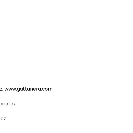
li.cz, www.gattanera.com
piral.cz
.cz