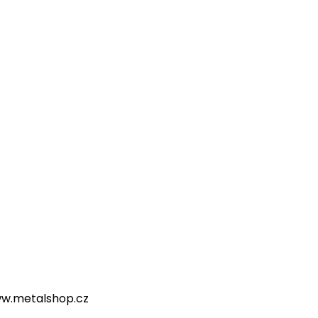
jovice@bikerscrown.cz
,
www.bikerscrown.cz
: pisek@bikerscrown.cz
,
www.bikerscrown.cz
va@bikerscrown.cz
,
www.bikerscrown.cz
 www.metalshop.cz