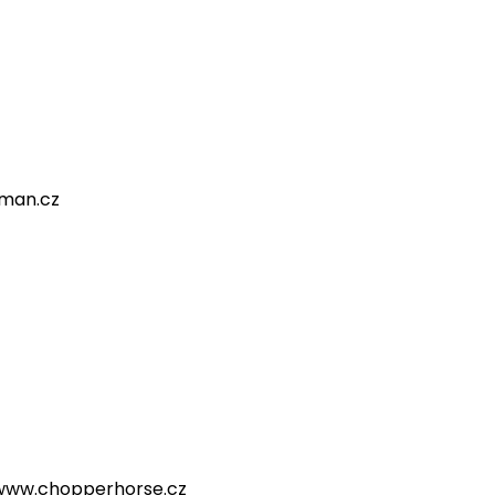
: brno@bikerscrown.cz
,
www.bikerscrown.cz
lman.cz
z, www.chopperhorse.cz