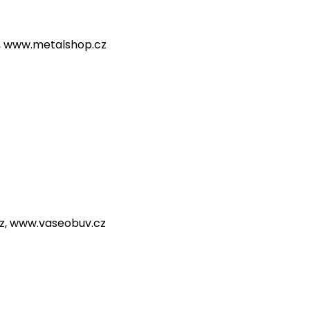
cz, www.metalshop.cz
ha@bikerscrown.cz, www.bikerscrown.cz
k@bikerscrown.cz
,
www.bikerscrown.cz
.cz, www.vaseobuv.cz
4, e-mail: