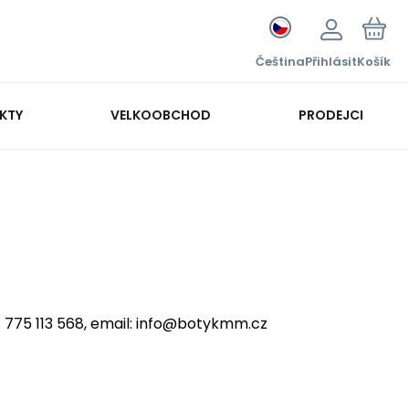
Čeština
Přihlásit
Košík
KTY
VELKOOBCHOD
PRODEJCI
: 775 113 568, email: info@botykmm.cz