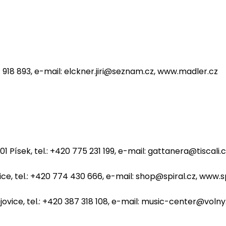
727 918 893, e-mail: elckner.jiri@seznam.cz, www.madler.cz
 01 Písek, tel.: +420 775 231 199, e-mail: gattanera@tisca
ce, tel.: +420 774 430 666, e-mail:
shop@spiral.cz
, www.s
ějovice, tel.: +420 387 318 108, e-mail: music-center@volny