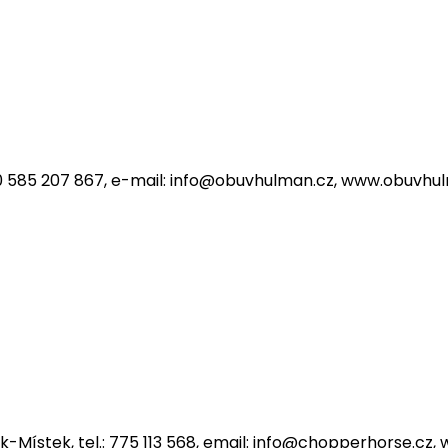
 620 00 Brno 20 - Tuřany, tel.: +420 545 216 409, e-mail
420 585 207 867, e-mail: info@obuvhulman.cz, www.obuvhu
 Olomouc 9, tel.: +420 730 100 076, e-mail: o
ek-Místek, tel.: 775 113 568, email: info@chopperhorse.c