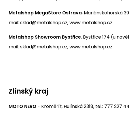
Metalshop MegaStore Ostrava
, Mariánskohorská 39
mail: sklad@metalshop.cz, www.metalshop.cz
Metalshop Showroom Bystřice
, Bystřice 174 (u nové
mail: sklad@metalshop.cz, www.metalshop.cz
Bikers Crown motorcycle shop
, Frýdlantská 3375/7
Zlínský kraj
MOTO NERO
- Kroměříž, Hulínská 2318, tel.: 777 227 4