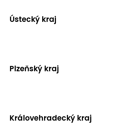
Ústecký kraj
Bikers Crown motorcycle shop
, Moskevská 2383, 43
Plzeňský kraj
Bikers Crown motorcycle shop
, Studentská 55a, 323
Královehradecký kraj
Bikers Crown motorcycle shop
, Pražská 481/IV, 50