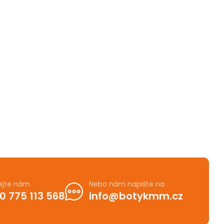
ejte nám
Nebo nám napište na
0 775 113 568
info@botykmm.cz