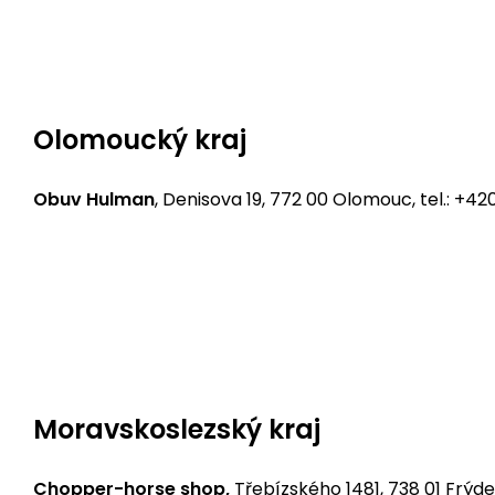
Bikers Crown motorcycle shop
, Kaštanová 476/70B,
Olomoucký kraj
Obuv Hulman
, Denisova 19, 772 00 Olomouc, tel.: +
Bikers Crown motorcycle shop Holická 1237/32, 779 00
lomouc@bikerscrown.cz
,
www.bikerscrown.cz
Moravskoslezský kraj
Chopper-horse shop,
Třebízského 1481, 738 01 Frýd