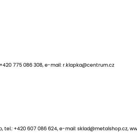
11 České Budějovice, tel.: +420 603 896 288, e-mail: bude
Hradišťská 326, 397 01 Písek, tel.: +420 382 211 923, e-mail
: +420 775 086 308, e-mail: r.klapka@centrum.cz
/4, 586 01 Jihlava, tel.: +420 567 210 965, e-mail: jihla
 Brno, tel.: +420 607 086 624, e-mail: sklad@metalshop.cz,