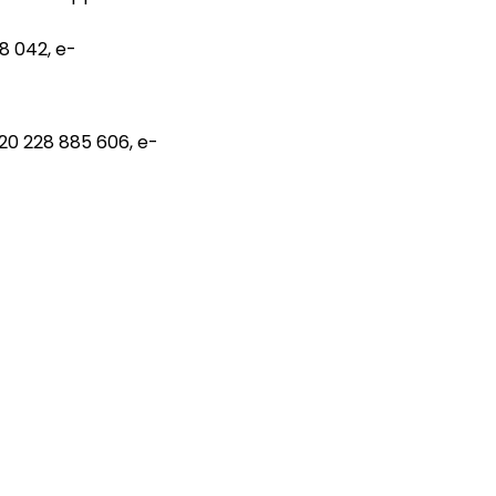
8 042, e-
420 228 885 606, e-
@bikerscrown.cz
,
www.bikerscrown.cz