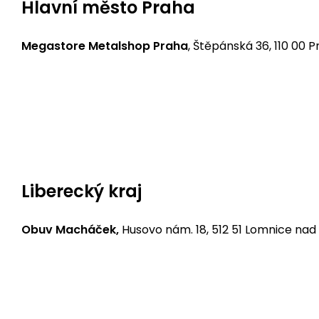
Hlavní město Praha
Megastore Metalshop Praha
, Štěpánská 36, 110 00 
Bikers Crown motorcycle shop
, Severní 334, 252 2
Bikers Crown motorcycle shop
, Vrbova 19/1427, 147
Liberecký kraj
Obuv Macháček,
Husovo nám. 18, 512 51 Lomnice nad
Bikers Crown motorcycle shop
, České mládeže 1079,
liberec@bikerscrown.cz
,
www.bikerscrown.cz