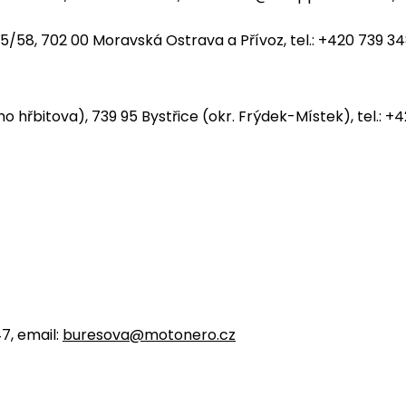
5/58, 702 00 Moravská Ostrava a Přívoz, tel.: +420 739 34
ho hřbitova), 739 95 Bystřice (okr. Frýdek-Místek), tel.: +
, 702 00 Ostrava, tel.: +420 553 034 879, e-mail: ostrava
47, email:
buresova@motonero.cz