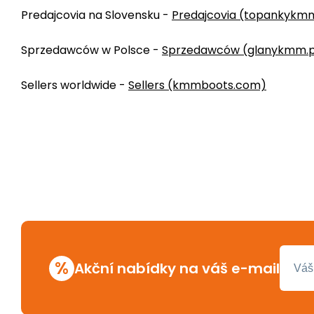
Predajcovia na Slovensku -
Predajcovia (topankykmm
Sprzedawców w Polsce -
Sprzedawców (glanykmm.p
Sellers worldwide -
Sellers (kmmboots.com)
%
Akční nabídky na váš e-mail