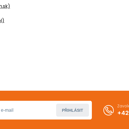
.sk)
l)
Zavol
PŘIHLÁSIT
+42