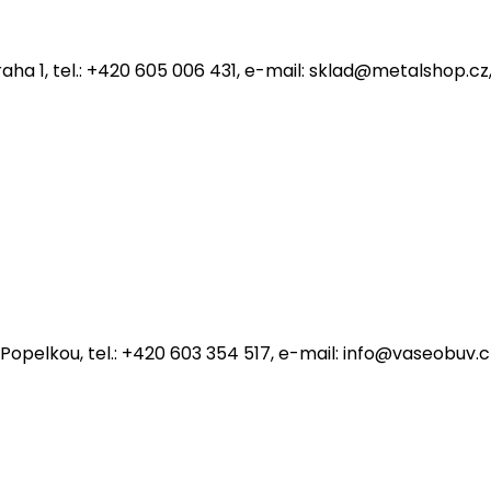
Praha 1, tel.: +420 605 006 431, e-mail: sklad@metalshop.
5 Praha-západ Ořech, tel.: +420 235 301 219, e-mail: pra
 00 Praha 4 Braník, tel.: +420 244 472 615, e-mail: brani
 Popelkou, tel.: +420 603 354 517, e-mail: info@vaseobuv
 Doubí, 460 06 Liberec VI - Rochlice, tel.: +420 485 107 00