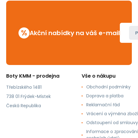
%
Akční nabídky na váš e-mail
P
Boty KMM - prodejna
Vše o nákupu
Obchodní podmínky
Třebízského 1481
Doprava a platba
738 01 Frýdek-Místek
Reklamační řád
Česká Republika
Vrácení a výměna zboží
Odstoupení od smlouvy
Informace o zpracován