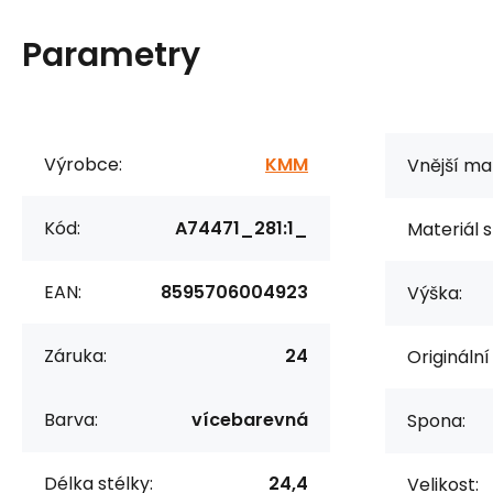
Parametry
Výrobce:
KMM
Vnější mat
Kód:
A74471_281:1_
Materiál s
EAN:
8595706004923
Výška:
Záruka:
24
Originální
Barva:
vícebarevná
Spona:
Délka stélky:
24,4
Velikost: