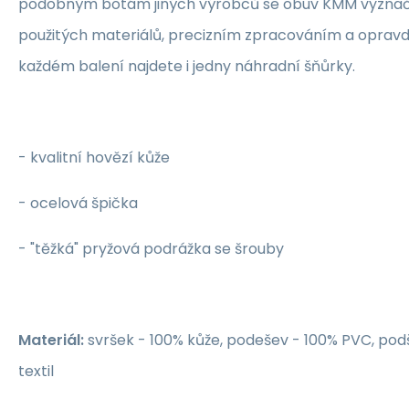
podobným botám jiných výrobců se obuv KMM vyznaču
použitých materiálů, precizním zpracováním a opravdu
každém balení najdete i jedny náhradní šňůrky.
- kvalitní hovězí kůže
- ocelová špička
- "těžká" pryžová podrážka se šrouby
Materiál:
svršek - 100% kůže, podešev - 100% PVC, pod
textil