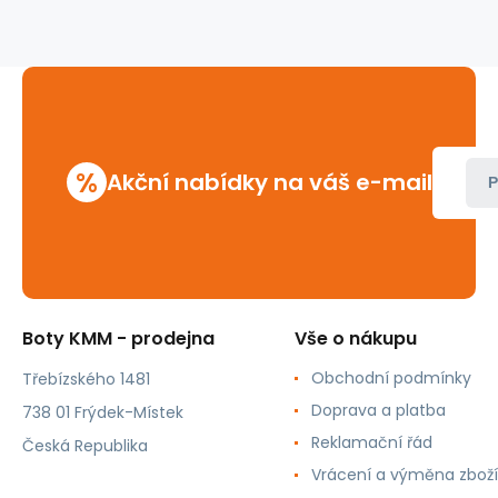
%
Akční nabídky na váš e-mail
P
Boty KMM - prodejna
Vše o nákupu
Obchodní podmínky
Třebízského 1481
Doprava a platba
738 01 Frýdek-Místek
Reklamační řád
Česká Republika
Vrácení a výměna zboží