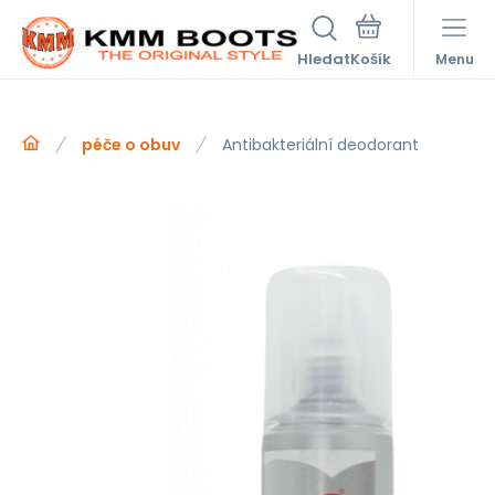
Hledat
Menu
péče o obuv
Antibakteriální deodorant