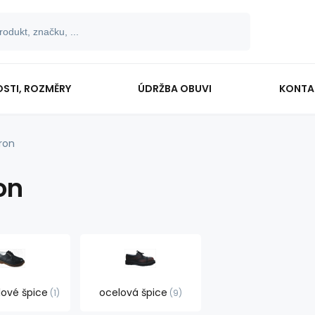
OSTI, ROZMĚRY
ÚDRŽBA OBUVI
KONTA
ron
on
lové špice
ocelová špice
1
9