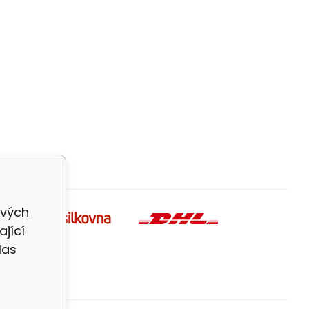
ivých
jící
las