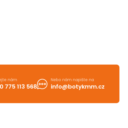
ejte nám
Nebo nám napište na
0 775 113 568
info@botykmm.cz