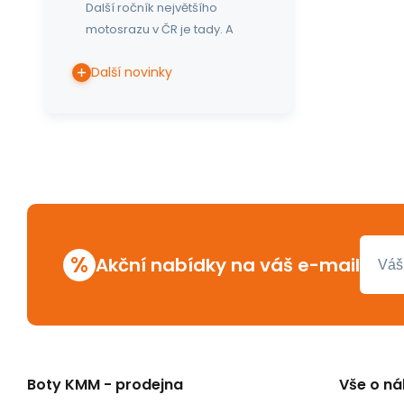
Další ročník největšího
motosrazu v ČR je tady. A
Další novinky
%
Akční nabídky na váš e-mail
Boty KMM - prodejna
Vše o n