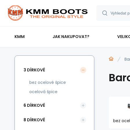
KMM
JAK NAKUPOVAT?
VELIK
Ba
3 DÍRKOVÉ
Bar
bez ocelové špice
ocelová špice
6 DÍRKOVÉ
8 DÍRKOVÉ
bez oce