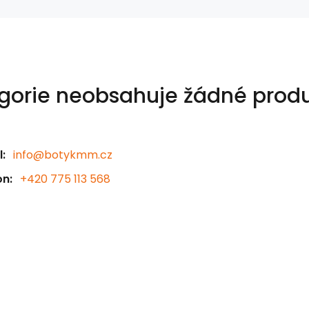
gorie neobsahuje žádné produ
:
info@botykmm.cz
on:
+420 775 113 568