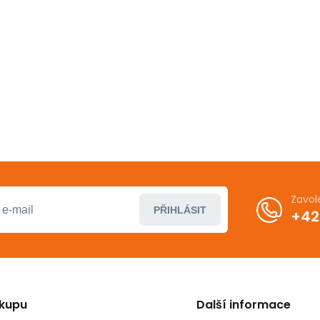
Zavol
PŘIHLÁSIT
+42
ákupu
Další informace