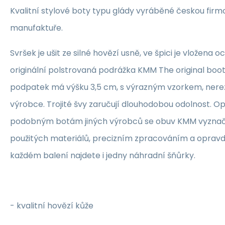
Kvalitní stylové boty typu glády vyráběné českou firm
manufaktuře.
Svršek je ušit ze silné hovězí usně, ve špici je vložena 
originální polstrovaná podrážka KMM The original boot
podpatek má výšku 3,5 cm, s výrazným vzorkem, nere
výrobce. Trojité švy zaručují dlouhodobou odolnost. O
podobným botám jiných výrobců se obuv KMM vyznaču
použitých materiálů, precizním zpracováním a opravdu
každém balení najdete i jedny náhradní šňůrky.
- kvalitní hovězí kůže