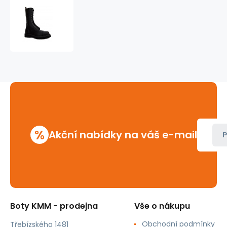
boty
kožené
KMM
14
dírkové
černé
%
Akční nabídky na váš e-mail
P
Boty KMM - prodejna
Vše o nákupu
Obchodní podmínky
Třebízského 1481