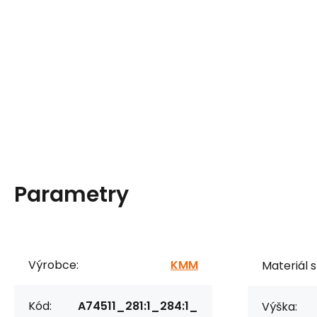
Parametry
Výrobce:
KMM
Materiál s
Kód:
A74511_281:1_284:1_
Výška: