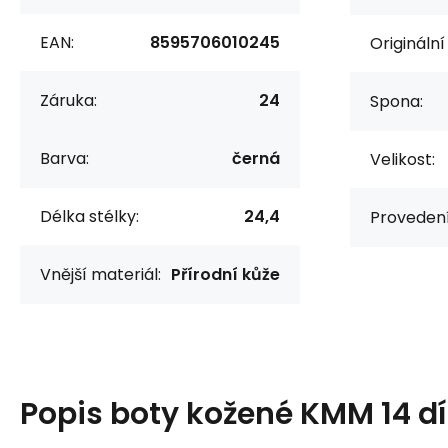
EAN:
8595706010245
Originální
Záruka:
24
Spona:
Barva:
černá
Velikost:
Délka stélky:
24,4
Provedení
Vnější materiál:
Přírodní kůže
Popis
boty kožené KMM 14 dí