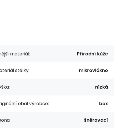
ější materiál:
Přírodní kůže
teriál stélky:
mikrovlákno
ýška:
nízká
iginální obal výrobce:
box
pona:
šněrovací