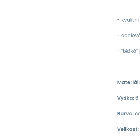
- kvalitn
- ocelov
- "těžká"
Materiál:
Výška:
6 
Barva:
če
Velikost: