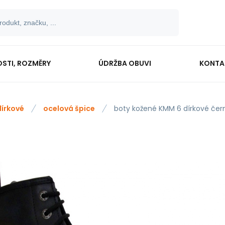
OSTI, ROZMĚRY
ÚDRŽBA OBUVI
KONTA
dírkové
ocelová špice
boty kožené KMM 6 dírkové če