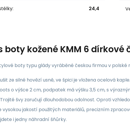
stélky:
24,4
Ve
s
boty kožené KMM 6 dírkové
stylové boty typu glády vyráběné českou firmou v polské
 ušit ze silné hovězí usně, ve špici je vložena ocelová ka
 boots o výšce 2 cm, podpatek má výšku 3,5 cm, s výraz
 Trojité švy zaručují dlouhodobou odolnost. Oproti vzh
e vysokou jakostí použitých materiálů, precizním zpraco
jdete i jedny náhradní šňůrky.