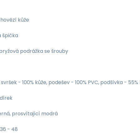
í hovězí kůže
á špička
 pryžová podrážka se šrouby
svršek - 100% kůže, podešev - 100% PVC, podšívka - 55% k
dírek
rná, prosvítající modrá
36 - 48