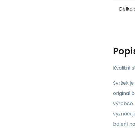
Délka 
Popi
Kvalitní 
Svršek je
original
výrobce.
vyznačuj
balení na