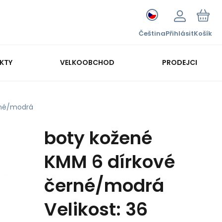
Čeština
Přihlásit
Košík
KTY
VELKOOBCHOD
PRODEJCI
rné/modrá
boty kožené
KMM 6 dírkové
černé/modrá
Velikost: 36