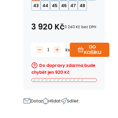
43
44
45
46
47
48
3 920
Kč
3 240
Kč
bez DPH
DO
ks
KOŠÍKU
Do dopravy zdarma bude
chybět jen
920
Kč
Dotaz
Hlídat
Sdílet