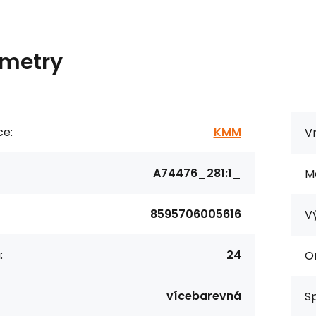
metry
ce:
KMM
Vn
A74476_281:1_
Ma
8595706005616
V
:
24
Or
vícebarevná
S