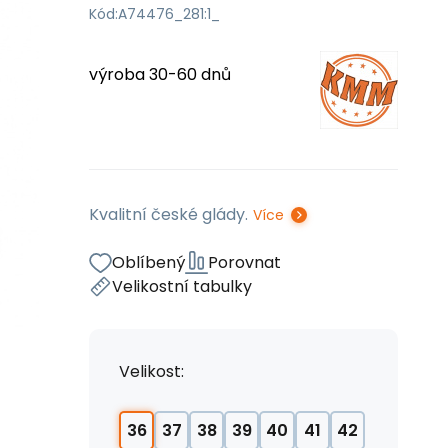
Kód:
A74476_281:1_
výroba 30-60 dnů
Kvalitní české glády.
Více
Oblíbený
Porovnat
Velikostní tabulky
Velikost:
36
37
38
39
40
41
42