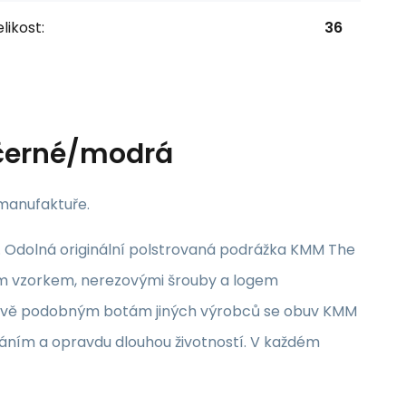
likost:
36
 černé/modrá
 manufaktuře.
ple. Odolná originální polstrovaná podrážka KMM The
ným vzorkem, nerezovými šrouby a logem
ledově podobným botám jiných výrobců se obuv KMM
váním a opravdu dlouhou životností. V každém