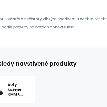
ot: Vyčistěte nečistoty vlhkým hadříkem a nechte zaschn
a podle potřeby na botách obnovte lesk.
ledy navštívené produkty
boty
kožené
KMM 6
dírkové
černé/modrá