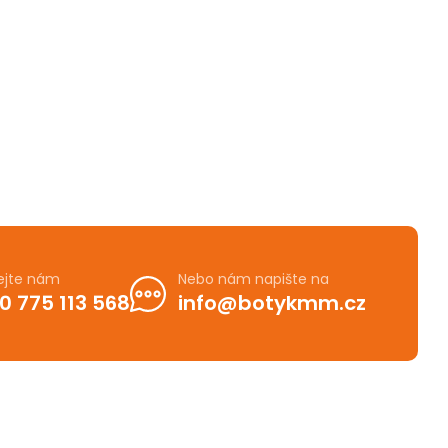
ejte nám
Nebo nám napište na
0 775 113 568
info@botykmm.cz