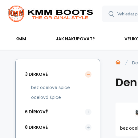
KMM
JAK NAKUPOVAT?
VELIK
De
3 DÍRKOVÉ
Den
bez ocelové špice
ocelová špice
6 DÍRKOVÉ
8 DÍRKOVÉ
bez oce