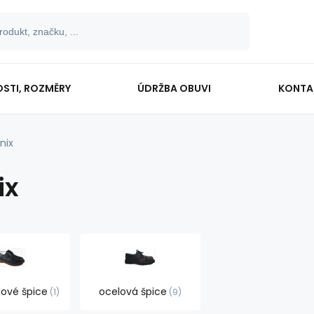
OSTI, ROZMĚRY
ÚDRŽBA OBUVI
KONTA
nix
ix
lové špice
ocelová špice
1
9