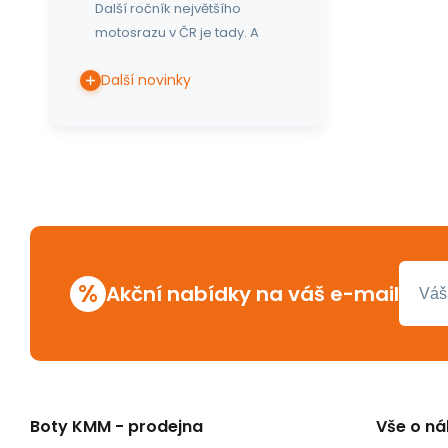
Další ročník největšího
motosrazu v ČR je tady. A
Další novinky
%
Akční nabídky na váš e-mail
Boty KMM - prodejna
Vše o n