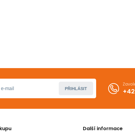
Zavol
PŘIHLÁSIT
+42
ákupu
Další informace