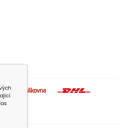
ivých
jící
las