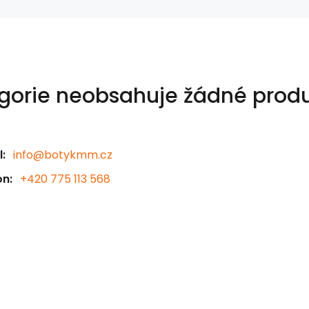
gorie neobsahuje žádné produ
:
info@botykmm.cz
on:
+420 775 113 568