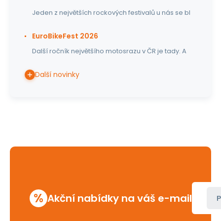
Jeden z největších rockových festivalů u nás se bl
EuroBikeFest 2026
Další ročník největšího motosrazu v ČR je tady. A
Další novinky
%
Akční nabídky na váš e-mail
P