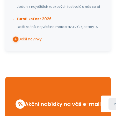
Jeden z největších rockových festivalů u nás se bl
EuroBikeFest 2026
Další ročník největšího motosrazu v ČR je tady. A
Další novinky
%
Akční nabídky na váš e-mail
P