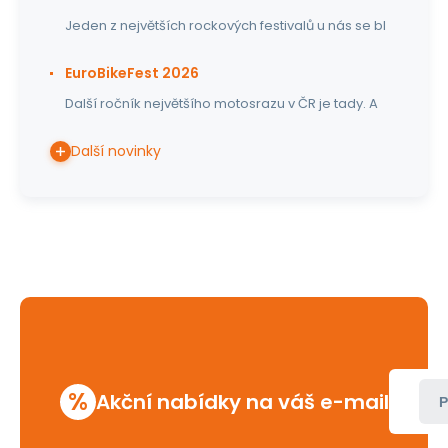
Jeden z největších rockových festivalů u nás se bl
EuroBikeFest 2026
Další ročník největšího motosrazu v ČR je tady. A
Další novinky
%
Akční nabídky na váš e-mail
P