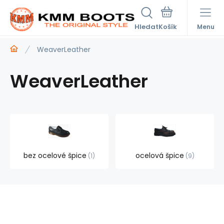
Hledat
Menu
WeaverLeather
WeaverLeather
bez ocelové špice
ocelová špice
1
9